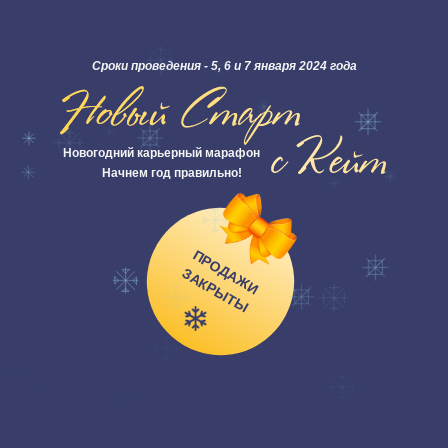
Сроки проведения - 5, 6 и 7 января 2024 года
Новогодний карьерный марафон
Начнем год правильно!
П
Р
О
Д
А
Ж
И
А
К
Р
Ы
Т
З
Ы