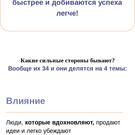
быстрее и добиваются успеха
внедряла его в своих командах
и консультировала клиентов
легче
!
на основе этого подхода
Какие сильные стороны бывают?
Вообще их 34 и они делятся на 4 темы:
Влияние
Люди,
которые вдохновляют,
продают
идеи и легко убеждают