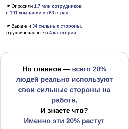
📌
Опросили
1,7 млн сотрудников
в 101 компании из 63 стран
📌
Выявили
34 сильные стороны,
сгруппированные
в 4 категории
Но главное —
всего 20%
людей реально используют
свои сильные стороны на
Как это
работе.
работает
И знаете что?
на практике?
Именно эти 20% растут
Я проходила тест трижды,