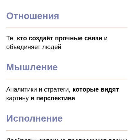
Отношения
Почему это
Те,
кто создаёт прочные связи
и
важно?
объединяет людей
Очень многие строят карьеру
Мышление
на навыках, но не на своих
сильных сторонах!
Аналитики и стратеги,
которые
видят
картину
в перспективе
Исполнение