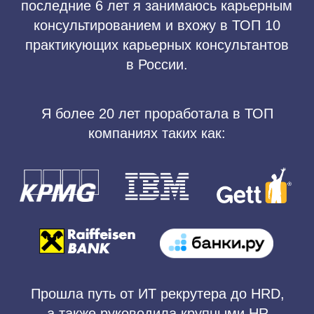
Прошла путь от ИТ рекрутера до HRD,
а также руководила крупными HR
командами до 40 человек.
У меня 2 высших образования – первое
психологическое (МГППУ), второе HR
магистратура в Kingston University London
(совместная программа с РАНХиГС).
В прошлом году я выпустила свою книгу
«Кейт о карьере». Также я веду канал
«Кейт о карьере»
на Youtube/Rutube/Telegram и блог
в запрещенной соцсети Instagram
@kate_career.
Также у меня есть свой
закрытый
карьерный клуб «Карьерная лига
».